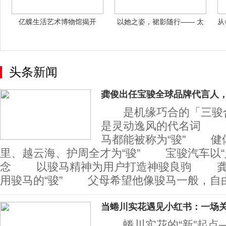
亿蝶生活艺术博物馆揭开
以她之姿，裙影随行—— 太
从
1920年代纺
平鸟携手《
头条新闻
龚俊出任宝骏全球品牌代言人
是机缘巧合的「三骏
是灵动逸风的代名词 
马都能被称为“骏” 健
里、越云海、护周全才为“骏” 宝骏汽车以“
念 以骏马精神为用户打造神骏良驹 龚俊的
用骏马的“骏” 父母希望他像骏马一般，自
当蜷川实花遇见小红书：一场关
蜷川实花的“新”起点