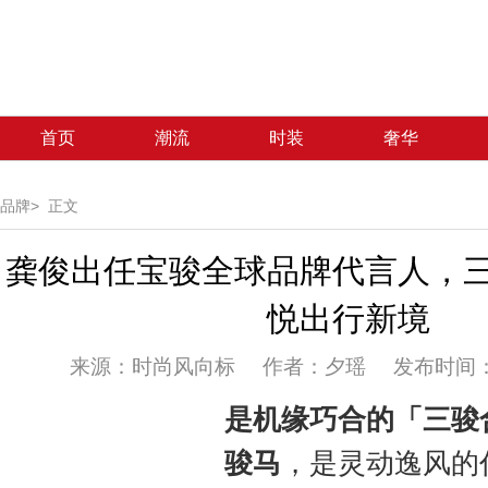
首页
潮流
时装
奢华
品牌>
正文
龚俊出任宝骏全球品牌代言人，
悦出行新境
来源：时尚风向标 作者：夕瑶 发布时间：202
是机缘巧合的「三骏
骏马
，是灵动逸风的