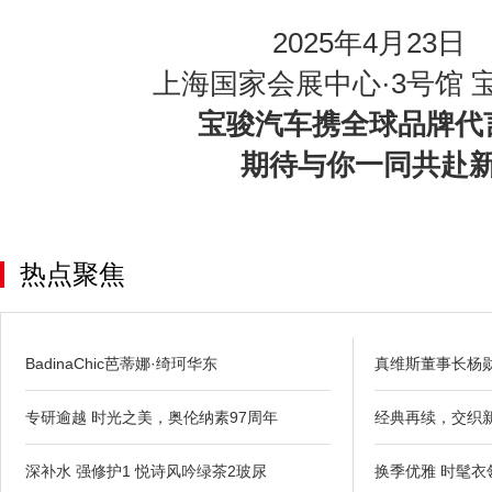
2025年4月23日
上海国家会展中心·3号馆 
宝骏汽车携全球品牌代
期待与你一同共赴
热点聚焦
BadinaChic芭蒂娜·绮珂华东
真维斯董事长杨
专研逾越 时光之美，奥伦纳素97周年
经典再续，交织新
深补水 强修护1 悦诗风吟绿茶2玻尿
换季优雅 时髦衣