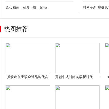
匠心独运，别具一格，&Tra
时尚革新·摩登风
热图推荐
龚俊出任宝骏全球品牌代言
开创中式时尚美学新时代——
人，三骏合一
访亿蝶品牌