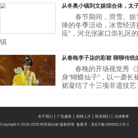
从冬奥小镇到文娱综合体，太
春节期间，滑雪、娱雪
捧的冬季活动，冰雪经济
应”，河北张家口崇礼区
镇
从春晚李子柒的彩裙 聊聊传统
春晚的开场视觉秀《迎
身“蝴蝶仙子”，以一袭长
裙凝结了十三项非遗技艺
关于我们
广告服务
招聘人才
联系我们
法律事务
Copyright © 2016-2025 时尚风向标 版权所有 备案号：苏ICP备19000311号-1