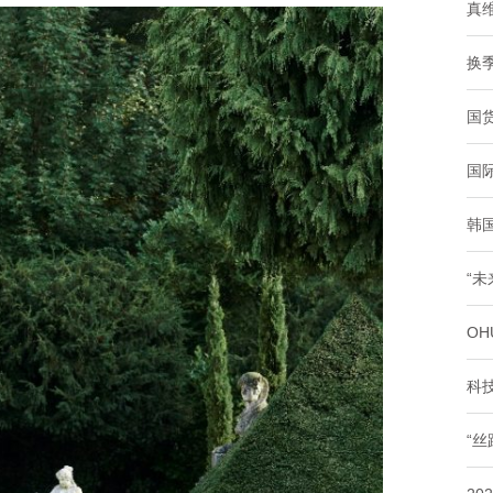
真
换
国
国
韩
“
O
科
“