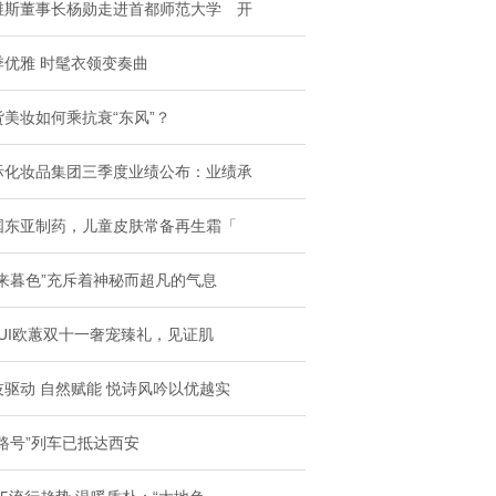
维斯董事长杨勋走进首都师范大学 开
季优雅 时髦衣领变奏曲
货美妆如何乘抗衰“东风”？
际化妆品集团三季度业绩公布：业绩承
国东亚制药，儿童皮肤常备再生霜「
未来暮色”充斥着神秘而超凡的气息
HUI欧蕙双十一奢宠臻礼，见证肌
技驱动 自然赋能 悦诗风吟以优越实
丝路号”列车已抵达西安