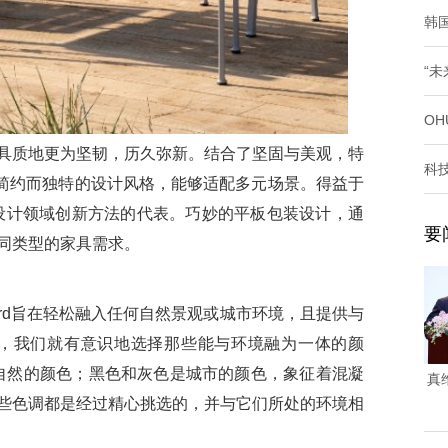
韩
“
O
质地更为坚韧，历久弥新。结合了坚固与美观，特
科
lec简约而独特的设计风格，能够适配多元场景。得益于
AY 在设计领域创新方法的代表。巧妙的平板包装设计，通
要
同类型的家具需求。
Cord旨在轻松融入任何自然景观或城市环境，且提供与
始，我们就有意识地选择那些能与环境融为一体的颜
林和大自然的颜色；黑色和灰色是城市的颜色，象征着混凝
真
些色调都是经过精心挑选的，并与它们所处的环境相