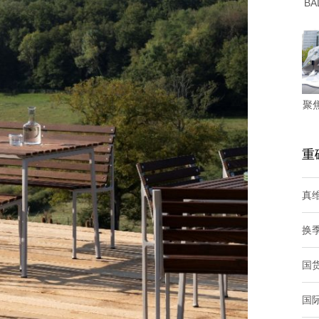
BA
聚
重
真
换
国
国