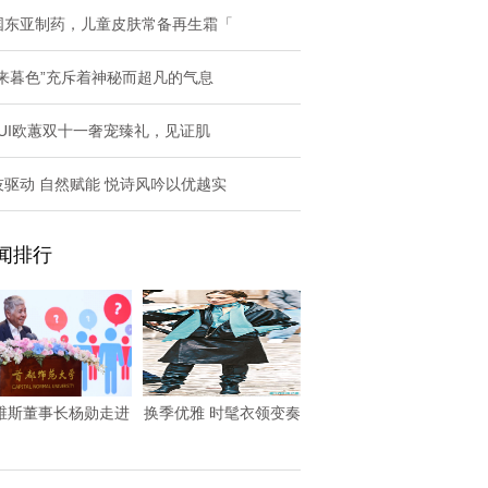
国东亚制药，儿童皮肤常备再生霜「
未来暮色”充斥着神秘而超凡的气息
HUI欧蕙双十一奢宠臻礼，见证肌
技驱动 自然赋能 悦诗风吟以优越实
闻排行
维斯董事长杨勋走进
换季优雅 时髦衣领变奏
首都师范大学 开
曲