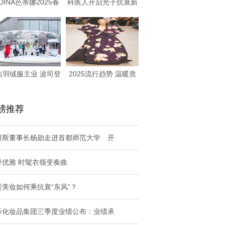
DINA芭蒂娜2025春
科医人开启光子抗衰新
季大片「
纪元， 发布全
焦羽绒服主业 波司登
2025流行趋势 温暖质
经营利润实现高
朴：“大地色
磅推荐
维斯董事长杨勋走进首都师范大学 开
季优雅 时髦衣领变奏曲
货美妆如何乘抗衰“东风”？
际化妆品集团三季度业绩公布：业绩承