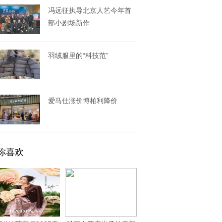
冯远征执导北京人艺今年首
部小剧场新作
羽绒服里的“科技范”
爱马仕涨价博柏利降价
你喜欢